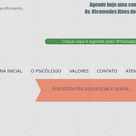
Agende hoje uma co
. acolhimento.
Av. Nicomedes Alves do
Clique aqui e agende pelo Whatsap
NA INICIAL
O PSICÓLOGO
VALORES
CONTATO
ATE
Atendimento presencial e online