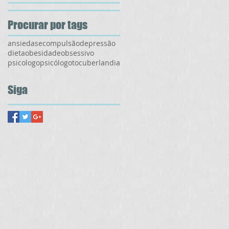
Procurar por tags
ansiedase
compulsão
depressão
dieta
obesidade
obsessivo
psicologo
psicólogo
toc
uberlandia
Siga