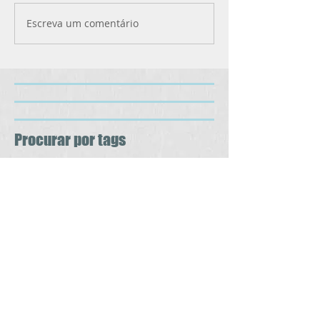
Escreva um comentário
Procurar por tags
ansiedase
compulsão
depressão
dieta
obesidade
obsessivo
psicologo
psicólogo
toc
uberlandia