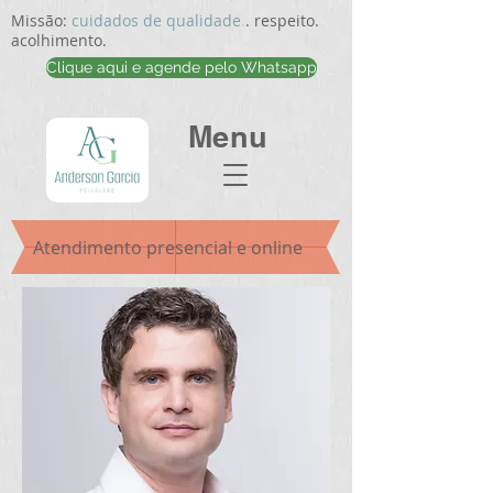
Missão:
cuidados de qualidade
.
. respeito.
acolhimento.
Clique aqui e agende pelo Whatsapp
Menu
Atendimento presencial e online