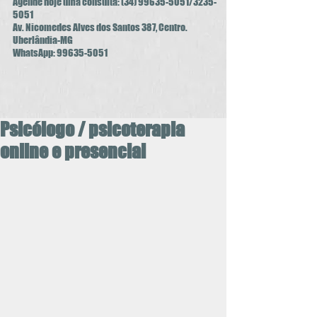
Agende hoje uma consulta:
(34) 99635-5051
/3235-
5051
Av. Nicomedes Alves dos Santos 387, Centro.
Uberlândia-MG
WhatsApp:
99635-5051
Psicólogo / psicoterapia
online e presencial