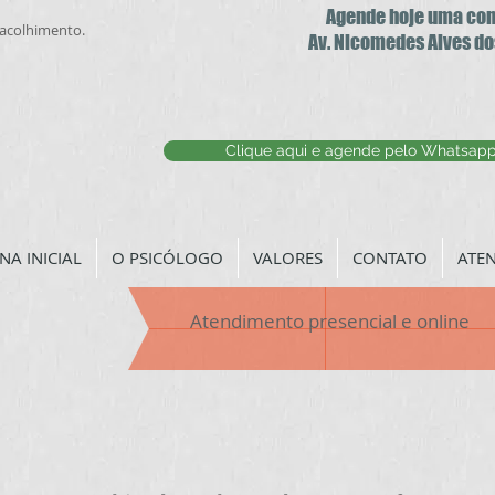
Agende hoje uma co
. acolhimento.
Av. Nicomedes Alves do
Clique aqui e agende pelo Whatsap
NA INICIAL
O PSICÓLOGO
VALORES
CONTATO
ATE
Atendimento presencial e online