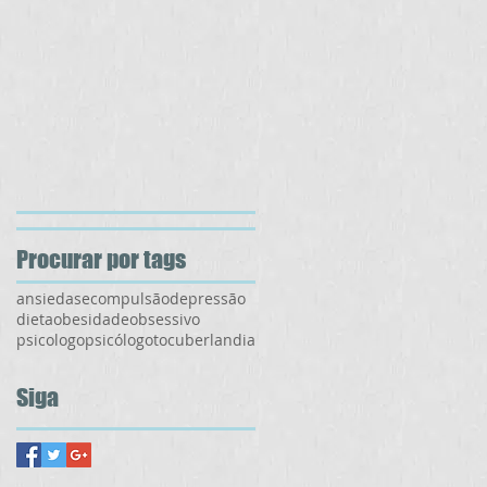
Procurar por tags
ansiedase
compulsão
depressão
dieta
obesidade
obsessivo
psicologo
psicólogo
toc
uberlandia
Siga