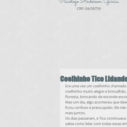
Psicólogo Anderson Garcia
CRP: 04/39759
Coelhinho Tico Lidand
Era uma vez um coelhinho chamado Ti
coelhinho muito alegre e brincalhão
floresta, brincando de esconde-esco
Mas um dia, algo aconteceu que deixo
ficou confuso e preocupado. Ele não
mais juntos.
Os dias passaram, e Tico continuava 
sabia como lidar com todas essas emo