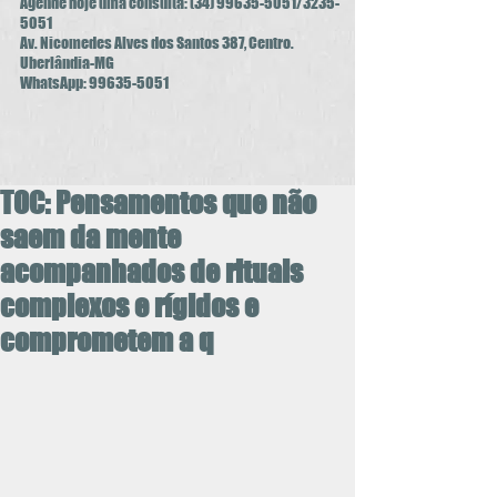
Agende hoje uma consulta:
(34) 99635-5051
/3235-
5051
Av. Nicomedes Alves dos Santos 387, Centro.
Uberlândia-MG
WhatsApp:
99635-5051
TOC: Pensamentos que não
saem da mente
acompanhados de rituais
complexos e rígidos e
comprometem a q