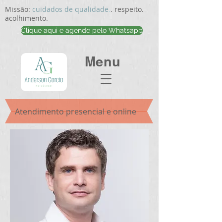
Missão:
cuidados de qualidade
.
. respeito.
acolhimento.
Clique aqui e agende pelo Whatsapp
Menu
Atendimento presencial e online